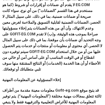
EG.COM لا يقدم أي ضمانات أو إقرارات أو شروط (كما هو
مستخدم في هذا القسم “الضمانات”) من أي نوع، سواء كانت
صريحة أو ضمانات ضمنية، بما في ذلك، على سبيل المثال لا
الحصر، الضمانات الضمنية لقابلية التسويق والملاءمة لغرض معين
وعدم الانتهاك، وأن أي من هذه الضمانات يتم إخلاء مسؤوليتها
صراحةً بموجب هذه الوثيقة، و(ب) لا تقدم GOFIT-EG.COM على
وجه التحديد أي ضمانات بأن موقعنا، بما في ذلك على سبيل المثال
لا الحصر، أي محتوى أو معلومات أو منتجات أو خدمات يتم الحصول
عليها من أو من خلال استخدام GOFIT-EG.COM سيتم توفيره دون
انقطاع أو في الوقت المناسب أو على أساس آمن أو خالي من
الأخطاء أو أن هذا الخدمة (الخدمات) أو النتائج المشتقة منها سوف
تلبي متطلباتك أو توقعاتك.
إخلاء المسؤولية عن المعلومات المهنية
قد يتيح موقع Gofit-eg.com معلومات معينة مقدمة من أطراف
ثالثة تتعلق بمجالات مهنية مختلفة (“المعلومات المهنية”). يتم توفير
المعلومات المهنية للأغراض التعليمية والترفيهية فقط ولا ينبغي