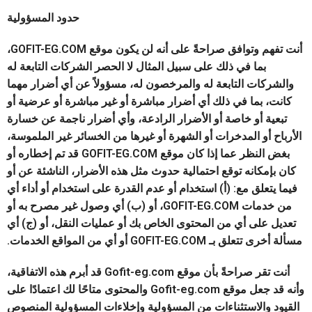
حدود المسؤولية
أنت تفهم وتوافق صراحةً على أنه لن يكون موقع GOFIT-EG.COM،
بما في ذلك على سبيل المثال لا الحصر الشركات التابعة له
والشركات التابعة له والمرخصون له، مسؤولاً عن أي أضرار مهما
كانت، بما في ذلك أي أضرار مباشرة أو غير مباشرة أو عرضية أو
تبعية أو خاصة أو الأضرار الرادعة، وأي أضرار ناجمة عن خسارة
الأرباح أو المدخرات أو الشهرة أو غيرها من الخسائر غير الملموسة،
بغض النظر عما إذا كان موقع GOFIT-EG.COM قد تم إخطاره أو
كان بإمكانه توقع احتمالية حدوث مثل هذه الأضرار، الناشئة عن أو
فيما يتعلق مع: (أ) استخدام أو عدم القدرة على استخدام أو أداء أي
من خدمات GOFIT-EG.COM، أو (ب) أي وصول غير مصرح به أو
تعديل على أي من المحتوى الخاص بك أو عمليات النقل، أو (ج) أي
مسألة أخرى تتعلق بـ GOFIT-EG.COM أو أي من المواقع الخدمات.
أنت تقر صراحةً بأن موقع Gofit-eg.com قد أبرم هذه الاتفاقية،
وأنه قد جعل موقع Gofit-eg.com والمحتوى متاحًا لك اعتمادًا على
القيود والاستثناءات من المسؤولية وإخلاءات المسؤولية المنصوص