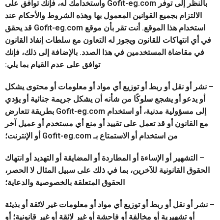
بالنظر إلى توفر Gofit-eg.com واستخدامك له، فإنك توافق على
الالتزام بجميع القوانين المعمول بها وهذه الشروط والأحكام عند
استخدام هذا الموقع. أنت تقر بأن موقع Gofit-eg.com قد يحقق
في أي انتهاكات للقانون ويجوز له التعاون مع سلطات إنفاذ القانون
في مقاضاة المستخدمين في هذا الصدد. بالإضافة إلى ذلك، فإنك
توافق على عدم القيام بما يلي:
– نشر أو نقل أو ربط أو توزيع أي مواد أو معلومات أو محتوى يشكل
أو يدعو أو يشجع سلوكًا من شأنه أن يشكل جريمة جنائية أو يؤدي
إلى مسؤولية مدنية، أو استخدام Gofit-eg.com بطريقة تتعارض
مع القانون أو قد تعمل على تقييد أو منع أي مستخدم أو عميل آخر
من استخدام أو الاستمتاع بـ Gofit-eg.com أو الإنترنت؛
– التشهير أو الإساءة أو المطاردة أو المضايقة أو التهديد أو انتهاك
الحقوق القانونية للآخرين، بما في ذلك على سبيل المثال لا الحصر،
الحقوق المتعلقة بالخصوصية والدعاية؛
– نشر أو نقل أو ربط أو توزيع أي مواد أو معلومات غير لائقة أو بذيئة
أو تشهيرية أو مخالفة أو فاحشة أو غير لائقة أو غير قانونية؛ أو