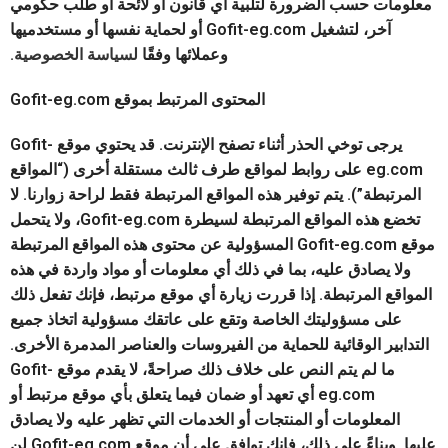
معلومات حسب الضرورة لتلبية أي قانون أو لائحة أو طلب حكومي
آخر، لتشغيل Gofit-eg.com أو لحماية نفسها أو مستخدميها
وعملائها وفقًا
لسياسة الخصوصية.
المحتوى المرتبط بموقع Gofit-eg.com
يرجى توخي الحذر أثناء تصفح الإنترنت. قد يحتوي موقع Gofit-
eg.com على روابط لمواقع طرف ثالث مستقلة أخرى (“المواقع
المرتبطة”). يتم توفير هذه المواقع المرتبطة فقط لراحة زوارنا. لا
تخضع هذه المواقع المرتبطة لسيطرة Gofit-eg.com، ولا يتحمل
موقع Gofit-eg.com المسؤولية عن محتوى هذه المواقع المرتبطة
ولا يصادق عليه، بما في ذلك أي معلومات أو مواد واردة في هذه
المواقع المرتبطة. إذا قررت زيارة أي موقع مرتبط، فإنك تفعل ذلك
على مسؤوليتك الخاصة وتقع على عاتقك مسؤولية اتخاذ جميع
التدابير الوقائية للحماية من الفيروسات والعناصر المدمرة الأخرى.
ما لم يتم النص على خلاف ذلك صراحةً، لا يقدم موقع Gofit-
eg.com أي تعهد أو ضمان فيما يتعلق بأي موقع مرتبط أو
المعلومات أو المنتجات أو الخدمات التي تظهر عليه ولا يصادق
عليها. وبناءً على ذلك، فإنك توافق على أن موقع Gofit-eg.com لن