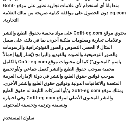
منعا باتا أي استخدام لأي علامات تجارية تظهر على موقع Gofit-
eg.com دون الحصول على موافقة كتابية صريحة من مالك العلامة
التجارية.
يحتوي موقع Gofit-eg.com على مواد محمية بحقوق الطبع والنشر
وعلامات تجارية ومعلومات ملكية أخرى، بما في ذلك، على سبيل
المثال لا الحصر، النصوص والصور الفوتوغرافية والرسومات
والصور التوضيحية والصوت والفيديو والبرامج (يُشار إليها إجمالاً
باسم “المحتوى”) كما أن محتويات موقع Gofit-eg.com بالكامل
محمية بموجب حقوق الطبع والنشر كعمل جماعي و/أو تجميع
بموجب قوانين حقوق الطبع والنشر في دولة الإمارات العربية
المتحدة والاتفاقيات الدولية وقوانين حقوق الطبع والنشر الأخرى.
يمتلك موقع Gofit-eg.com و/أو الشركات التابعة له حقوق الطبع
والنشر للمحتوى الأصلي لموقع Gofit-eg.com وفي اختياره
وتنسيقه وترتيبه وتحسينه للمحتوى.
سلوك المستخدم