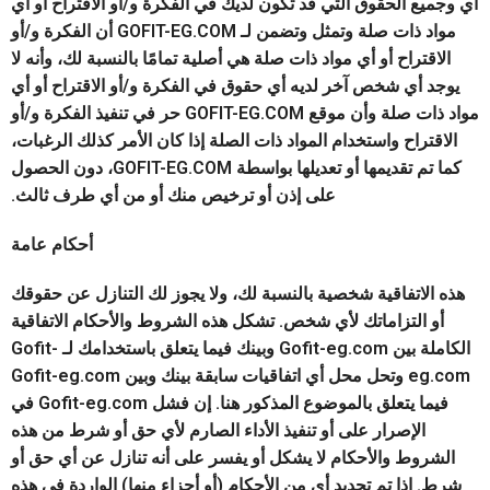
أي وجميع الحقوق التي قد تكون لديك في الفكرة و/أو الاقتراح أو أي
مواد ذات صلة وتمثل وتضمن لـ GOFIT-EG.COM أن الفكرة و/أو
الاقتراح أو أي مواد ذات صلة هي أصلية تمامًا بالنسبة لك، وأنه لا
يوجد أي شخص آخر لديه أي حقوق في الفكرة و/أو الاقتراح أو أي
مواد ذات صلة وأن موقع GOFIT-EG.COM حر في تنفيذ الفكرة و/أو
الاقتراح واستخدام المواد ذات الصلة إذا كان الأمر كذلك الرغبات،
كما تم تقديمها أو تعديلها بواسطة GOFIT-EG.COM، دون الحصول
على إذن أو ترخيص منك أو من أي طرف ثالث.
أحكام عامة
هذه الاتفاقية شخصية بالنسبة لك، ولا يجوز لك التنازل عن حقوقك
أو التزاماتك لأي شخص. تشكل هذه الشروط والأحكام الاتفاقية
الكاملة بين Gofit-eg.com وبينك فيما يتعلق باستخدامك لـ Gofit-
eg.com وتحل محل أي اتفاقيات سابقة بينك وبين Gofit-eg.com
فيما يتعلق بالموضوع المذكور هنا. إن فشل Gofit-eg.com في
الإصرار على أو تنفيذ الأداء الصارم لأي حق أو شرط من هذه
الشروط والأحكام لا يشكل أو يفسر على أنه تنازل عن أي حق أو
شرط. إذا تم تحديد أي من الأحكام (أو أجزاء منها) الواردة في هذه