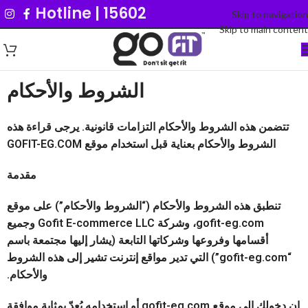
Hotline | 15602
Skip to navigation
Skip to main content
الشروط والأحكام
تتضمن هذه الشروط والأحكام التزامات قانونية. يرجى قراءة هذه
الشروط والأحكام بعناية قبل استخدام موقع GOFIT-EG.COM
مقدمة
تنطبق هذه الشروط والأحكام (“الشروط والأحكام”) على موقع
gofit-eg.com، وشركة Gofit E-commerce LLC وجميع
أقسامها وفروعها وشركاتها التابعة (يشار إليها مجتمعة باسم
“gofit-eg.com”) التي تدير مواقع إنترنت تشير إلى هذه الشروط
والأحكام.
إن دخولك إلى موقع gofit-eg.com أو استخدامه يُعدّ بمثابة موافقة