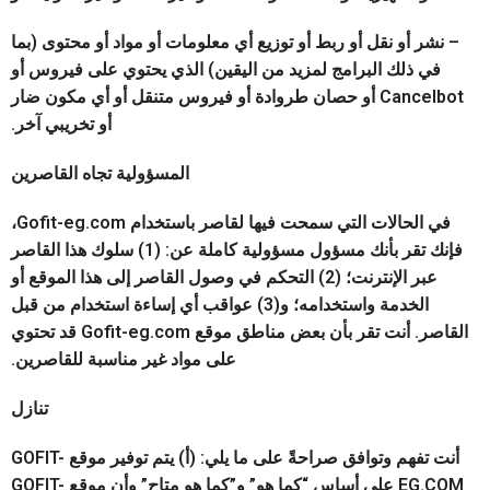
– نشر أو نقل أو ربط أو توزيع أي معلومات أو مواد أو محتوى (بما
في ذلك البرامج لمزيد من اليقين) الذي يحتوي على فيروس أو
Cancelbot أو حصان طروادة أو فيروس متنقل أو أي مكون ضار
أو تخريبي آخر.
المسؤولية تجاه القاصرين
في الحالات التي سمحت فيها لقاصر باستخدام Gofit-eg.com،
فإنك تقر بأنك مسؤول مسؤولية كاملة عن: (1) سلوك هذا القاصر
عبر الإنترنت؛ (2) التحكم في وصول القاصر إلى هذا الموقع أو
الخدمة واستخدامه؛ و(3) عواقب أي إساءة استخدام من قبل
القاصر. أنت تقر بأن بعض مناطق موقع Gofit-eg.com قد تحتوي
على مواد غير مناسبة للقاصرين.
تنازل
أنت تفهم وتوافق صراحةً على ما يلي: (أ) يتم توفير موقع GOFIT-
EG.COM على أساس “كما هو” و”كما هو متاح” وأن موقع GOFIT-