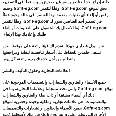
حالة إدراج أحد العناصر بسعر غير صحيح بسبب خطأ في التسعير،
يحق لموقع Gofit-eg.com، وفقًا لتقدير Gofit-eg.com وحده،
رفض أو إلغاء أي طلبات مقدمة لهذا العنصر. في حالة وجود خطأ
في تسعير أحد العناصر، يجوز لـ Gofit-eg.com، وفقًا لتقدير
Gofit-eg.com، إما الاتصال بك للحصول على التعليمات أو إلغاء
طلبك وإعلامك بهذا الإلغاء.
نحن نبذل قصارى جهدنا لنقدم لك قيمًا رائعة على موقعنا. نحن
نسعى جاهدين للحفاظ على أسعار تنافسية للغاية ومراجعتها
بانتظام من أجل خدمتك بقيم رائعة، كل يوم.
العلامات التجارية وحقوق التأليف والنشر
جميع الأسماء والعناوين والشعارات والتصميمات الموجودة على
موقع Gofit-eg.com والتي تحدد منتجاتنا وعلاماتنا التجارية، بما في
ذلك أي أسماء مشتقة أو ذات صلة والعناوين والشعارات
والتصميمات، هي علامات تجارية وملكية وحيدة وحصرية لموقع
Gofit-eg.com. جميع الأسماء والعناوين والشعارات والتصميمات
الأخرى التي تظهر على Gofit-eg.com هي ملك لأصحابها. يُمنع