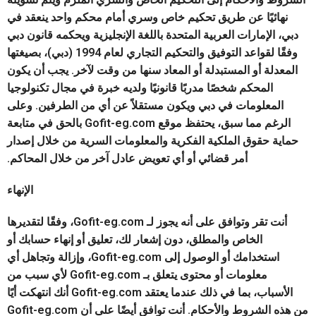
نهائيًا عن طريق تحكيم خاص وسري أمام محكم واحد ينعقد في
دبي، الإمارات العربية المتحدة باللغة الإنجليزية ويحكمه قانون دبي
وفقًا لقواعد التوفيق والتحكيم التجاري لعام 1994 (دبي)، بصيغتها
المعدلة أو المستبدلة أو المعاد سنها من وقت لآخر. يجب أن يكون
المحكم شخصًا مدربًا قانونيًا ولديه خبرة في مجال تكنولوجيا
المعلومات في دبي ويكون مستقلاً عن أي من الطرفين. وعلى
الرغم مما سبق، يحتفظ موقع Gofit-eg.com بالحق في متابعة
حماية حقوق الملكية الفكرية والمعلومات السرية من خلال إصدار
أمر قضائي أو أي تعويض عادل آخر من خلال المحاكم.
الإنهاء
أنت تقر وتوافق على أنه يجوز لـ Gofit-eg.com، وفقًا لتقديرها
الخاص والمطلق، دون إشعار لك، تعليق أو إنهاء حسابك أو
استخدامك أو الوصول إلى Gofit-eg.com، وإزالة وتجاهل أي
معلومات أو محتوى يتعلق بـ Gofit-eg.com لأي سبب من
الأسباب، بما في ذلك عندما يعتقد Gofit-eg.com أنك انتهكت أيًا
من هذه الشروط والأحكام. أنت توافق أيضًا على أن Gofit-eg.com