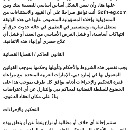
عليها هنا، وأن نفس الشكل أساس أساسي للصفقة بينك وبين
Gofit-eg.com. أنت توافق صراحةً على أن القيود والاستثناءات من
المسؤولية وإخلاء المسؤولية المنصوص عليها في هذه الوثيقة
ستظل سارية، وستستمر في التطبيق في حالة حدوث خرق أو
انتهاكات أساسية، أو فشل الغرض الأساسي من العقد، أو فشل أي
علاج حصري أو إنهاء هذه الاتفاقية.
القانون الحاكم / القضايا القضائية
يجب تفسير هذه الشروط والأحكام وتأويلها وحكمها بموجب القوانين
المعمول بها في إمارة دبي، الإمارات العربية المتحدة. مع مراعاة
فقرة التحكيم والإجراءات أدناه، يوافق كل طرف بموجب هذا على
الخضوع للسلطة القضائية لمحاكم دبي والتنازل عن أي اعتراضات
بناءً على مكان انعقاد الدعوى.
التحكيم والإجراءات
ستتم إحالة أي خلاف أو مطالبة أو نزاع ينشأ عن أو يتعلق بهذه
الشروط والأحكام إلى التحكيم الخاص والسري الملزم ويتم تسويته