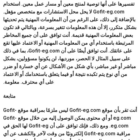
تفسيرها على أنها توصية لمنتج معين أو مسار عمل معين. استخدام
Gofit-eg.com لا يحل محل الاستشارات مع متخصص مؤهل.
بالإضافة إلى ذلك، على الرغم من أن المعلومات المهنية يتم تحديثها
بشكل متكرر، إلا أن هذه المعلومات تتغير بسرعة، وبالتالي قد تكون
بعض المعلومات المهنية قديمة. أنت توافق على أن جميع المخاطر
المرتبطة باستخدام أي من المعلومات المهنية أو الاعتماد عليها تقع
على عاتقك. أنت توافق أيضًا على أن Gofit-eg.com، بما في ذلك
على سبيل المثال لا الحصر، مورديها، لن يكونوا مسؤولين، بشكل
مباشر أو غير مباشر، بأي شكل من الأشكال عن أي خسارة أو ضرر
من أي نوع يتم تكبده نتيجة أو فيما يتعلق باستخدامك أو الاعتماد
على أي محترف. معلومة.
متابعة
أنت تقر بأن موقع Gofit-eg.com ليس ملزمًا بمراقبة موقع Gofit-
eg.com أو أي محتوى يمكن الوصول إليه من خلال موقع Gofit-
eg.com. ومع ذلك، فإنك توافق على أن Gofit-eg لها الحق في
مراقبة Gofit-eg.com إلكترونيًا من وقت لآخر والكشف عن أي