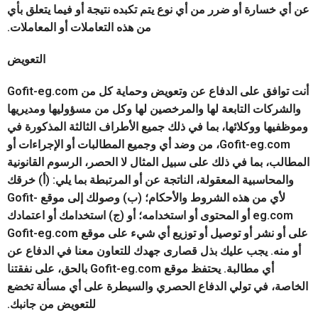
عن أي خسارة أو ضرر من أي نوع يتم تكبده نتيجة أو فيما يتعلق بأي
من هذه التعاملات أو المعاملات.
التعويض
أنت توافق على الدفاع عن وتعويض وحماية كل من Gofit-eg.com
والشركات التابعة لها والمرخصين لها وكل من مسؤوليها ومديريها
وموظفيها ووكلائها، بما في ذلك جميع الأطراف الثالثة المذكورة في
Gofit-eg.com، من وضد أي وجميع المطالبات أو الإجراءات أو
المطالب، بما في ذلك على سبيل المثال لا الحصر، الرسوم القانونية
والمحاسبية المعقولة، الناتجة عن أو المرتبطة بما يلي: (أ) خرقك
لأي من هذه الشروط والأحكام؛ (ب) وصولك إلى موقع Gofit-
eg.com أو المحتوى أو استخدامه؛ أو (ج) استخدامك أو اعتمادك
على أو نشر أو توصيل أو توزيع أي شيء على موقع Gofit-eg.com
أو منه. يجب عليك بذل قصارى جهدك للتعاون معنا في الدفاع عن
أي مطالبة. يحتفظ موقع Gofit-eg.com بالحق، على نفقتنا
الخاصة، في تولي الدفاع الحصري والسيطرة على أي مسألة تخضع
للتعويض من جانبك.