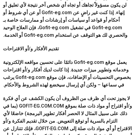
لن يكون مسؤولاً تجاهك أو تجاه أي شخص آخر نتيجة لأي تعليق أو
إنهاء. إذا كنت غير راضٍ عن Gofit-eg.com أو عن أي شروط أو
أحكام أو قواعد أو سياسات أو إرشادات أو ممارسات خاصة بـ
Gofit-eg.com في تشغيل Gofit-eg.com، فإن العلاج الوحيد
والحصري لك هو التوقف عن استخدام Gofit-eg.com أو الخدمة.
تقديم الأفكار و/أو الاقتراحات
يعمل موقع Gofit-eg.com دائمًا على تحسين مواقعه الإلكترونية
وخدماته وتطوير ميزات جديدة. إذا كانت لديك أفكار و/أو اقتراحات
بخصوص التحسينات أو الإضافات، فإن موقع Gofit-eg.com يرغب
في سماعها – ولكن أي إرسال سيخضع لهذه الشروط والأحكام.
لا يجوز تحت أي ظرف من الظروف أن يكون الكشف عن أي فكرة
و/أو اقتراح أو مواد ذات صلة بموقع GOFIT-EG.COM.COM (بما في
ذلك على سبيل المثال لا الحصر أفكار تطوير البرمجة) خاضعًا لأي
التزام بالسرية أو توقع التعويض. من خلال تقديم الفكرة و/أو
الاقتراح أو أي مواد ذات صلة إلى GOFIT-EG.COM، فإنك تتنازل عن