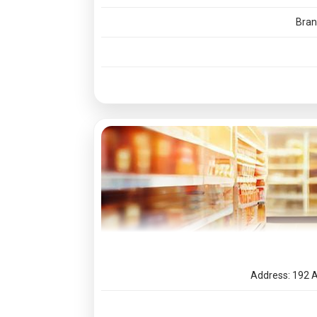
Bran
GoFit Assistant
Online
Hello! 👋 How can I help you
Address: 192 A
today?
🤖
10:14 PM