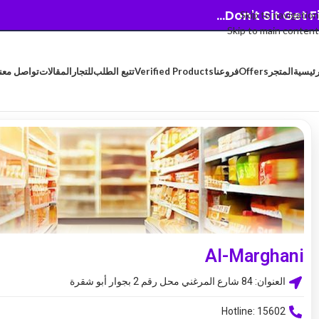
Don't Sit Get Fit.
Skip to navigation
Skip to main content
رئيسية
المتجر
Offers
فروعنا
Verified Products
تتبع الطلب
للتجار
المقالات
تواصل معنا
Al-Marghani
العنوان: 84 شارع المرغني محل رقم 2 بجوار أبو شقرة
Hotline: 15602