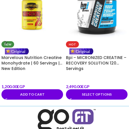
NEW
HOT
Original
Original
Marvelous Nutrition Creatine
Bpi – MICRONIZED CREATINE –
Monohydrate | 60 Servings |
RECOVERY SOLUTION 120
New Edition
Servings
1,200.00
EGP
2,490.00
EGP
ADD TO CART
SELECT OPTIONS