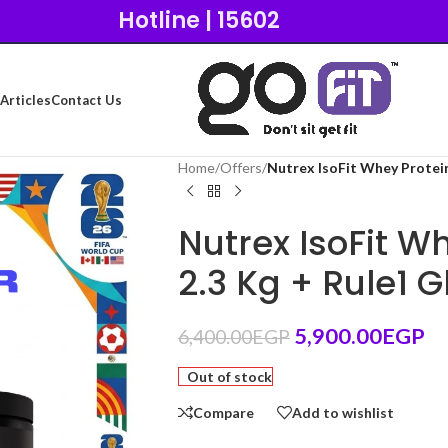
Hotline | 15602
Articles
Contact Us
Home
/
Offers
/
Nutrex IsoFit Whey Protein
Nutrex IsoFit Wh
2.3 Kg + Rule1 
5,900.00
EGP
6,400.00
EGP
Out of stock
Compare
Add to wishlist