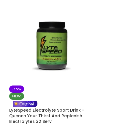
-15%
-15%
NEW
NEW
Original
Original
LyteSpeed Electrolyte Sport Drink –
Get An Energy 
Quench Your Thirst And Replenish
Workout Shot 
Electrolytes 32 Serv