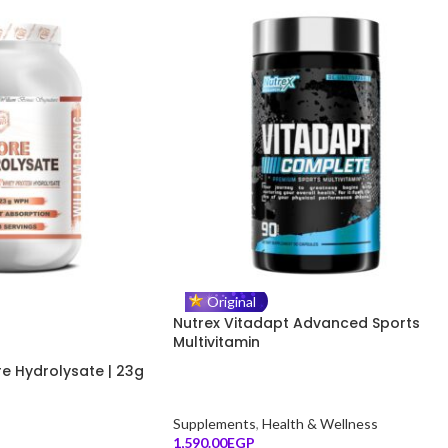
Original
Nutrex Vitadapt Advanced Sports
Multivitamin
e Hydrolysate | 23g
Supplements
,
Health & Wellness
1,590.00
EGP