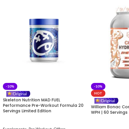
-10%
-10%
GoFit Assistant
Online
HOT
Original
Skeleton Nutrition MAD FUEL
Original
Performance Pre-Workout Formula 20
William Bonac Cor
Servings Limited Edition
Hello! 👋 How can I help you
WPH | 60 Servings
today?
🤖
01:42 AM
Supplements
,
Pre Workout
,
Offers