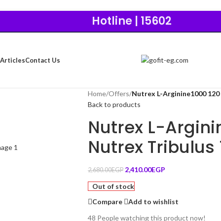
Hotline | 15602
Articles
Contact Us
Home
/
Offers
/
Nutrex L-Arginine1000 120 
Back to products
Nutrex L-Argini
Nutrex Tribulus
2,410.00
EGP
2,680.00
EGP
Out of stock
Compare
Add to wishlist
48
People watching this product now!