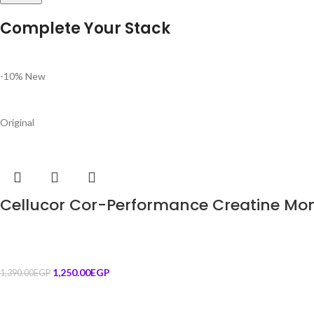
-10%
New
Original
Cellucor Cor-Performance Creatine Mon
1,250.00
EGP
1,390.00
EGP