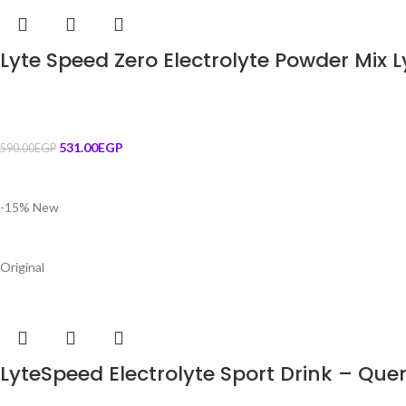
Lyte Speed Zero Electrolyte Powder Mix 
531.00
EGP
590.00
EGP
-15%
New
Original
LyteSpeed Electrolyte Sport Drink – Quen