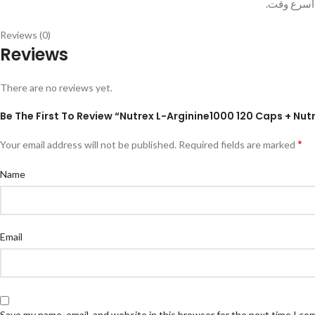
 أسرع وقت
Reviews (0)
Reviews
There are no reviews yet.
Be The First To Review “Nutrex L-Arginine1000 120 Caps + Nut
*
Your email address will not be published.
Required fields are marked
Name
Email
Save my name, email, and website in this browser for the next time I c