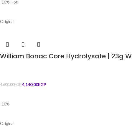
-10%
Hot
Original
William Bonac Core Hydrolysate | 23g W
4,140.00
EGP
4,600.00
EGP
-10%
Original