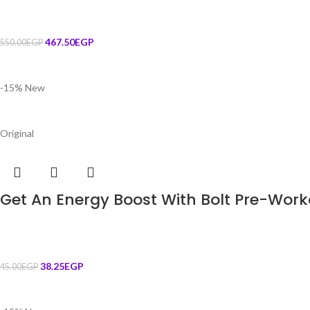
467.50
EGP
550.00
EGP
-15%
New
Original
Get An Energy Boost With Bolt Pre-Wor
38.25
EGP
45.00
EGP