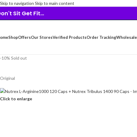
Skip to navigation
Skip to main content
on't Sit Get Fit...
ome
Shop
Offers
Our Stores
Verified Products
Order Tracking
Wholesale
-10%
Sold out
Original
Click to enlarge